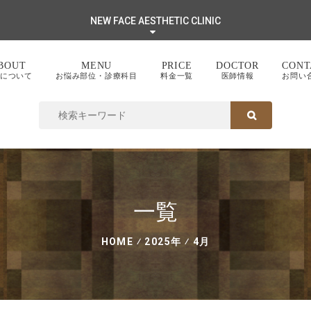
NEW FACE AESTHETIC CLINIC
BOUT
MENU
PRICE
DOCTOR
CONT
について
お悩み部位・診療科目
料金一覧
医師情報
お問い
SEARCH FOR:
SEARCH
一覧
HOME
⁄
2025年
⁄
4月