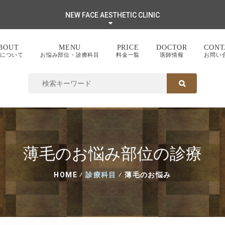
NEW FACE AESTHETIC CLINIC
BOUT
MENU
PRICE
DOCTOR
CONT
について
お悩み部位・診療科目
料金一覧
医師情報
お問い
SEARCH FOR:
SEARCH
薄毛のお悩み部位の診療
HOME
⁄
診療科目
⁄
薄毛のお悩み