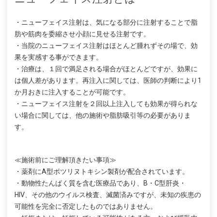
・ニューフェイス注射は、気になる部分に注射することで脂
肪や筋肉を委縮させ小顔に見せる注射です。
・当院のニューフェイス注射はほとんど腫れずその場で、効
果を実感する事ができます。
・治療は、１回で満足される場合がほとんどですが、効果に
は個人差があります。再注入に関しては、医師の判断により1
か月おきに注入することが可能です。
・ニューフェイス注射を２回以上注入しても効果が得られな
い場合に関しては、他の施術や脂肪吸引等の必要がありま
す。
≪施術前にご理解頂きたい事項≫
・薬剤にA型ボツリヌトキシン製剤が配合されています。
・動物性たんぱく質を含む医療品であり、B・C型肝炎・
HIV、その他のウイルス検査、滅菌済みですが、未知の疾患の
可能性を完全に否定したものではありません。