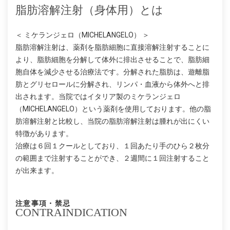
脂肪溶解注射（身体用）とは
＜ ミケランジェロ（MICHELANGELO） ＞
脂肪溶解注射は、薬剤を脂肪細胞に直接溶解注射することに
より、脂肪細胞を分解して体外に排出させることで、脂肪細
胞自体を減少させる治療法です。分解された脂肪は、遊離脂
肪とグリセロールに分解され、リンパ・血液から体外へと排
出されます。当院ではイタリア製のミケランジェロ
（MICHELANGELO）という薬剤を使用しております。他の脂
肪溶解注射と比較し、当院の脂肪溶解注射は腫れが出にくい
特徴があります。
治療は６回１クールとしており、１回あたり手のひら２枚分
の範囲まで注射することができ、２週間に１回注射すること
が出来ます。
注意事項・禁忌
CONTRAINDICATION